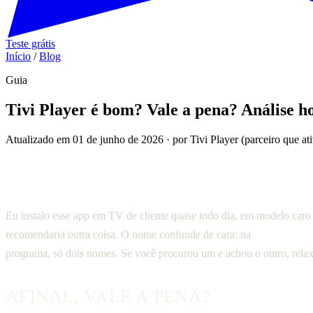
Teste grátis
Início
/
Blog
Guia
Tivi Player é bom? Vale a pena? Análise h
Atualizado em 01 de junho de 2026 · por Tivi Player (parceiro que ativ
É bom sim, com ressalvas. O Tivi Player é leve, abre rápido até 
simples. Pra quem usa muito o PC ou Roku, ou pra quem espera u
Eu instalo esse app em TV de cliente quase todo dia, em modelo caro 
recomendaria outra coisa. O nome confunde de cara: na
Samsung, LG
programa, só dois nomes. Se você procurou um e achou o outro, rela
AFINAL, VALE A PENA?