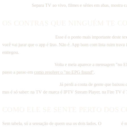
Organiza bem.
Separa TV ao vivo, filmes e séries em abas, mostra ca
OS CONTRAS QUE NINGUÉM TE C
Ele depende 100% da lista.
Esse é o ponto mais importante deste text
você vai jurar que o app é lixo. Não é. App bom com lista ruim trava 
entregou.
O EPG pode dar trabalho.
Volta e meia aparece a mensagem "no EPG
passo a passo em
como resolver o "no EPG found"
.
O nome duplo gera confusão.
Já perdi a conta de gente que baixou
mas é só saber: na TV de marca é IPTV Stream Player, na Fire TV é 
COMO ELE SE SENTE PERTO DOS 
Sem tabela, só a sensação de quem usa os dois lados. O
TiviMate
é m