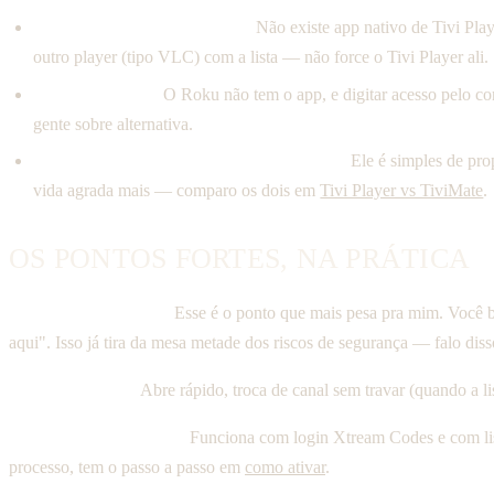
Quem assiste no computador.
Não existe app nativo de Tivi Pl
outro player (tipo VLC) com a lista — não force o Tivi Player ali.
Quem usa Roku.
O Roku não tem o app, e digitar acesso pelo co
gente sobre alternativa.
Quem quer mexer fundo na configuração.
Ele é simples de prop
vida agrada mais — comparo os dois em
Tivi Player vs TiviMate
.
OS PONTOS FORTES, NA PRÁTICA
Está nas lojas oficiais.
Esse é o ponto que mais pesa pra mim. Você b
aqui". Isso já tira da mesa metade dos riscos de segurança — falo di
Leve de verdade.
Abre rápido, troca de canal sem travar (quando a li
Aceita os dois formatos.
Funciona com login Xtream Codes e com list
processo, tem o passo a passo em
como ativar
.