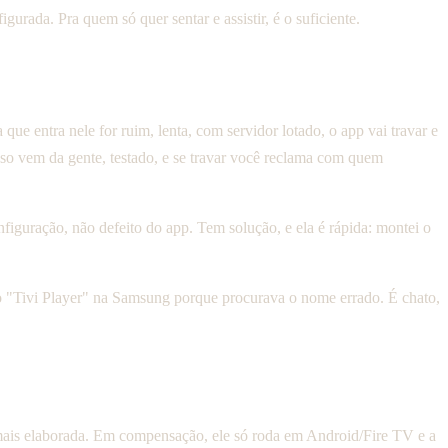
rada. Pra quem só quer sentar e assistir, é o suficiente.
que entra nele for ruim, lenta, com servidor lotado, o app vai travar e
esso vem da gente, testado, e se travar você reclama com quem
uração, não defeito do app. Tem solução, e ela é rápida: montei o
o "Tivi Player" na Samsung porque procurava o nome errado. É chato,
 mais elaborada. Em compensação, ele só roda em Android/Fire TV e a