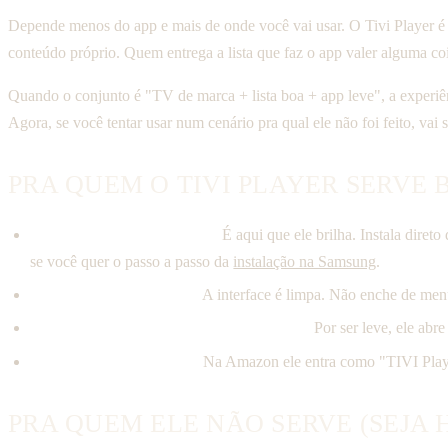
Depende menos do app e mais de onde você vai usar. O Tivi Player é u
conteúdo próprio. Quem entrega a lista que faz o app valer alguma co
Quando o conjunto é "TV de marca + lista boa + app leve", a experiên
Agora, se você tentar usar num cenário pra qual ele não foi feito, va
PRA QUEM O TIVI PLAYER SERVE 
Quem tem Samsung ou LG.
É aqui que ele brilha. Instala dire
se você quer o passo a passo da
instalação na Samsung
.
Quem quer simplicidade.
A interface é limpa. Não enche de menu
Quem tem TV mais antiga ou de entrada.
Por ser leve, ele abr
Quem usa Fire TV Stick.
Na Amazon ele entra como "TIVI Playe
PRA QUEM ELE NÃO SERVE (SEJA 