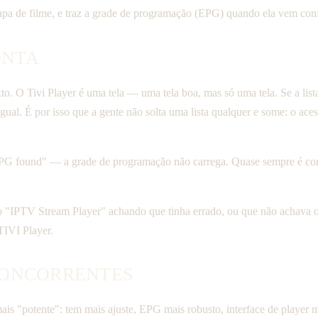
pa de filme, e traz a grade de programação (EPG) quando ela vem configu
ONTA
o. O Tivi Player é uma tela — uma tela boa, mas só uma tela. Se a lista 
igual. É por isso que a gente não solta uma lista qualquer e some: o ac
 found" — a grade de programação não carrega. Quase sempre é config
 o "IPTV Stream Player" achando que tinha errado, ou que não achava 
TIVI Player.
CONCORRENTES
ais "potente": tem mais ajuste, EPG mais robusto, interface de player