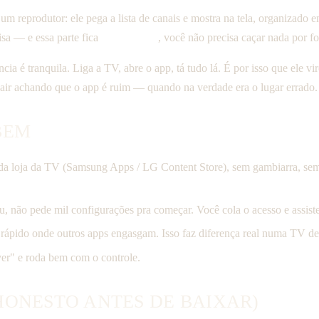
m reprodutor: ele pega a lista de canais e mostra na tela, organizado 
isa — e essa parte fica
com a gente
, você não precisa caçar nada por fo
cia é tranquila. Liga a TV, abre o app, tá tudo lá. É por isso que ele
i sair achando que o app é ruim — quando na verdade era o lugar errado.
BEM
to da loja da TV (Samsung Apps / LG Content Store), sem gambiarra, s
, não pede mil configurações pra começar. Você cola o acesso e assiste
e rápido onde outros apps engasgam. Isso faz diferença real numa TV d
r" e roda bem com o controle.
HONESTO ANTES DE BAIXAR)