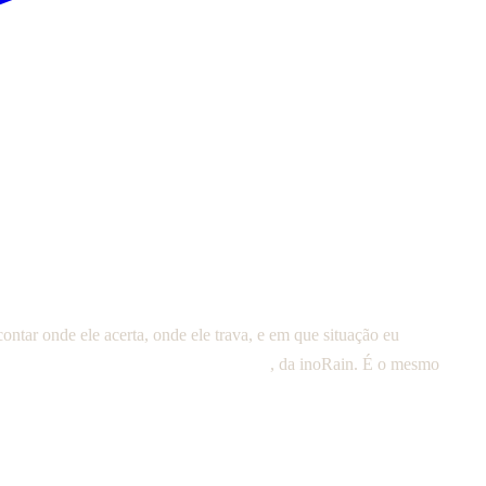
m assiste na TV de marca (Samsung, LG, Fire TV) e quer algo
na.
ntar onde ele acerta, onde ele trava, e em que situação eu
TV ele aparece como "TIVI Player"
, da inoRain. É o mesmo