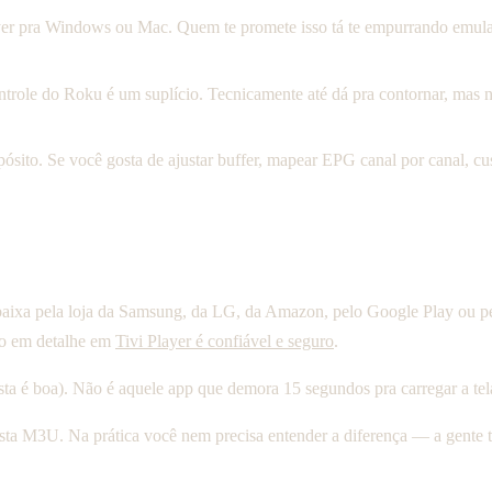
ayer pra Windows ou Mac. Quem te promete isso tá te empurrando emul
ntrole do Roku é um suplício. Tecnicamente até dá pra contornar, mas n
ósito. Se você gosta de ajustar buffer, mapear EPG canal por canal, cus
aixa pela loja da Samsung, da LG, da Amazon, pelo Google Play ou pe
sso em detalhe em
Tivi Player é confiável e seguro
.
sta é boa). Não é aquele app que demora 15 segundos pra carregar a tela
a M3U. Na prática você nem precisa entender a diferença — a gente te