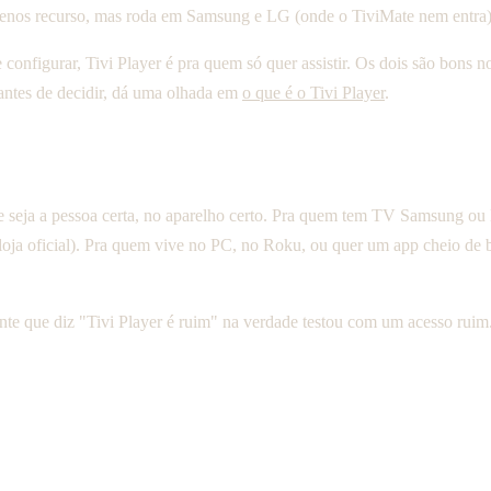
menos recurso, mas roda em Samsung e LG (onde o TiviMate nem entra) 
 configurar, Tivi Player é pra quem só quer assistir. Os dois são bons
antes de decidir, dá uma olhada em
o que é o Tivi Player
.
 seja a pessoa certa, no aparelho certo. Pra quem tem TV Samsung ou LG
oja oficial). Pra quem vive no PC, no Roku, ou quer um app cheio de b
ente que diz "Tivi Player é ruim" na verdade testou com um acesso rui