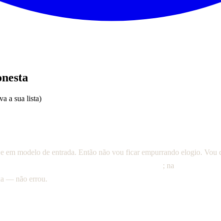
onesta
a a sua lista)
em TV fraca e está nas lojas oficiais — então vale a pena pra que
m app cheio de recurso pra ajustar EPG no detalhe, ele decepcio
e em modelo de entrada. Então não vou ficar empurrando elogio. Vou co
 e Android ele se chama "IPTV Stream Player"
; na
Amazon Fire 
xa — não errou.