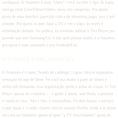
configurar. O Smarters é mais "cheio": você escolhe o tipo de login,
navega entre Live/Filmes/Séries, mexe em categorias. Pra quem
gosta de uma interface parecida com a de streaming pago, isso é um
charme. Pra quem só quer ligar a TV e ver o jogo, às vezes é
informação demais. Na prática, eu costumo indicar o Tivi Player pra
parente que tem Samsung/LG e não quer pensar muito, e o Smarters
pra quem é mais antenado e usa Android/Fire.
INTERFACE E ORGANIZAÇÃO
O Smarters é o mais "bonito de catálogo": capas, blocos separados,
sensação de app de filme. Se você usa muito a parte de filmes e
séries sob demanda, essa organização ajuda a achar as coisas. O Tivi
Player aposta no contrário — a grade é direta, sem firula, e prioriza
o canal ao vivo. Não é feio, é minimalista. Os dois fazem o serviço;
o que muda é o estilo. Quem vem do mundo Netflix tende a se sentir
em casa no Smarters; quem só quer "a TV funcionando" gosta da