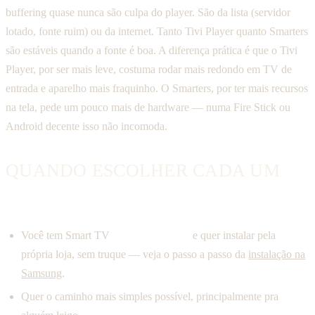
buffering quase nunca são culpa do player. São da lista (servidor
lotado, fonte ruim) ou da internet. Tanto Tivi Player quanto Smarters
são estáveis quando a fonte é boa. A diferença prática é que o Tivi
Player, por ser mais leve, costuma rodar mais redondo em TV de
entrada e aparelho mais fraquinho. O Smarters, por ter mais recursos
na tela, pede um pouco mais de hardware — numa Fire Stick ou
Android decente isso não incomoda.
QUANDO ESCOLHER CADA UM
Escolha o Tivi Player se:
Você tem Smart TV
Samsung ou LG
e quer instalar pela
própria loja, sem truque — veja o passo a passo da
instalação na
Samsung
.
Quer o caminho mais simples possível, principalmente pra