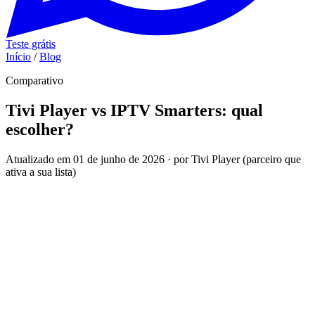
Teste grátis
Início
/
Blog
Comparativo
Tivi Player vs IPTV Smarters: qual
escolher?
Atualizado em 01 de junho de 2026 · por Tivi Player (parceiro que
ativa a sua lista)
Resumo direto: o IPTV Smarters Pro é o player mais
"completo" e clássico — tela dividida em Ao Vivo, Filmes e
Séries, presente em quase tudo que é Android, iPhone, Fire TV
e até Windows. O Tivi Player é o mais simples e o que entra
mais fácil nativamente na Smart TV Samsung e LG. Pra leigo
numa TV de loja, o Tivi Player costuma ser menos dor de
cabeça. Pra quem curte uma interface mais cheia de recursos e