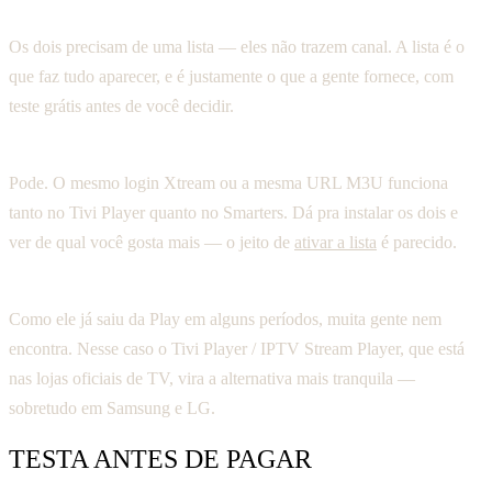
Os dois precisam de uma lista paga?
Os dois precisam de uma lista — eles não trazem canal. A lista é o
que faz tudo aparecer, e é justamente o que a gente fornece, com
teste grátis antes de você decidir.
Posso usar a mesma lista nos dois?
Pode. O mesmo login Xtream ou a mesma URL M3U funciona
tanto no Tivi Player quanto no Smarters. Dá pra instalar os dois e
ver de qual você gosta mais — o jeito de
ativar a lista
é parecido.
O Smarters sumiu da loja, e agora?
Como ele já saiu da Play em alguns períodos, muita gente nem
encontra. Nesse caso o Tivi Player / IPTV Stream Player, que está
nas lojas oficiais de TV, vira a alternativa mais tranquila —
sobretudo em Samsung e LG.
TESTA ANTES DE PAGAR