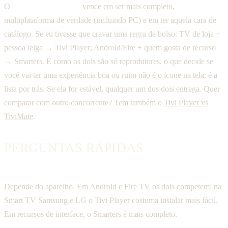
O
IPTV Smarters Pro
vence em ser mais completo,
multiplataforma de verdade (incluindo PC) e em ter aquela cara de
catálogo. Se eu tivesse que cravar uma regra de bolso: TV de loja +
pessoa leiga → Tivi Player; Android/Fire + quem gosta de recurso
→ Smarters. E como os dois são só reprodutores, o que decide se
você vai ter uma experiência boa ou ruim não é o ícone na tela: é a
lista por trás. Se ela for estável, qualquer um dos dois entrega. Quer
comparar com outro concorrente? Tem também o
Tivi Player vs
TiviMate
.
PERGUNTAS RÁPIDAS
O IPTV Smarters é melhor que o Tivi Player?
Depende do aparelho. Em Android e Fire TV os dois competem; na
Smart TV Samsung e LG o Tivi Player costuma instalar mais fácil.
Em recursos de interface, o Smarters é mais completo.