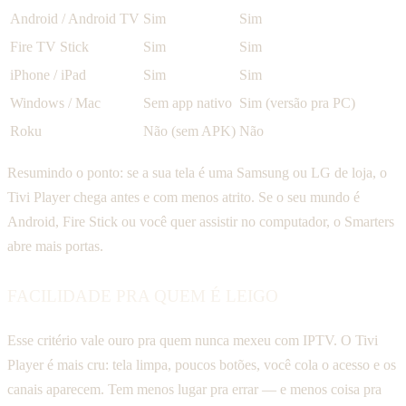
Android / Android TV
Sim
Sim
Fire TV Stick
Sim
Sim
iPhone / iPad
Sim
Sim
Windows / Mac
Sem app nativo
Sim (versão pra PC)
Roku
Não (sem APK)
Não
Resumindo o ponto: se a sua tela é uma Samsung ou LG de loja, o
Tivi Player chega antes e com menos atrito. Se o seu mundo é
Android, Fire Stick ou você quer assistir no computador, o Smarters
abre mais portas.
FACILIDADE PRA QUEM É LEIGO
Esse critério vale ouro pra quem nunca mexeu com IPTV. O Tivi
Player é mais cru: tela limpa, poucos botões, você cola o acesso e os
canais aparecem. Tem menos lugar pra errar — e menos coisa pra