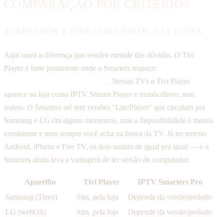
COMPARAÇÃO POR CRITÉRIOS
APARELHOS E DISPONIBILIDADE NAS LOJAS
Aqui mora a diferença que resolve metade das dúvidas. O Tivi
Player é forte justamente onde o Smarters tropeça:
Smart TV
Samsung (Tizen) e LG (webOS)
. Nessas TVs o Tivi Player
aparece na loja como IPTV Stream Player e instala direto, sem
rodeio. O Smarters até tem versões "Lite/Player" que circulam pra
Samsung e LG em alguns momentos, mas a disponibilidade é menos
consistente e nem sempre você acha na busca da TV. Já no terreno
Android, iPhone e Fire TV, os dois andam de igual pra igual — e o
Smarters ainda leva a vantagem de ter versão de computador.
Aparelho
Tivi Player
IPTV Smarters Pro
Samsung (Tizen)
Sim, pela loja
Depende da versão/período
LG (webOS)
Sim, pela loja
Depende da versão/período