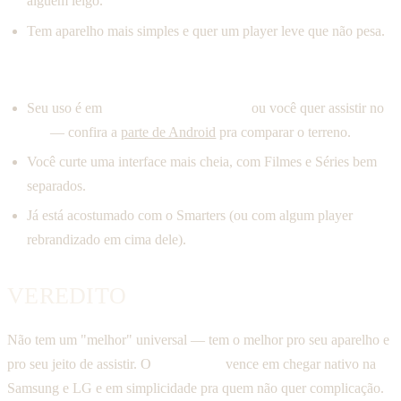
alguém leigo.
Tem aparelho mais simples e quer um player leve que não pesa.
Escolha o IPTV Smarters Pro se:
Seu uso é em
Android, Fire TV Stick
ou você quer assistir no
PC
— confira a
parte de Android
pra comparar o terreno.
Você curte uma interface mais cheia, com Filmes e Séries bem
separados.
Já está acostumado com o Smarters (ou com algum player
rebrandizado em cima dele).
VEREDITO
Não tem um "melhor" universal — tem o melhor pro seu aparelho e
pro seu jeito de assistir. O
Tivi Player
vence em chegar nativo na
Samsung e LG e em simplicidade pra quem não quer complicação.