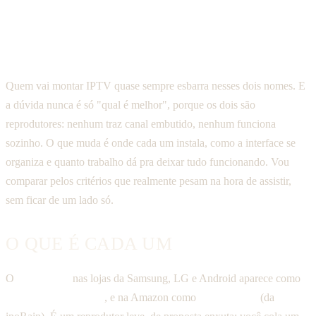
usa Android/Fire, o Smarters compensa. Nos dois, a lista que
faz os canais aparecerem é com a gente — teste grátis pelo
WhatsApp.
Quem vai montar IPTV quase sempre esbarra nesses dois nomes. E
a dúvida nunca é só "qual é melhor", porque os dois são
reprodutores: nenhum traz canal embutido, nenhum funciona
sozinho. O que muda é onde cada um instala, como a interface se
organiza e quanto trabalho dá pra deixar tudo funcionando. Vou
comparar pelos critérios que realmente pesam na hora de assistir,
sem ficar de um lado só.
O QUE É CADA UM
O
Tivi Player
nas lojas da Samsung, LG e Android aparece como
IPTV Stream Player
, e na Amazon como
TIVI Player
(da