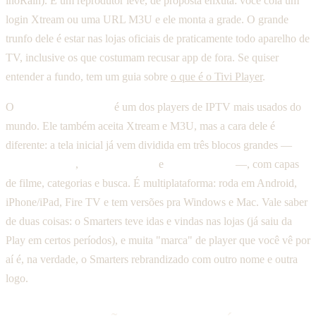
inoRain). É um reprodutor leve, de proposta enxuta: você cola um
login Xtream ou uma URL M3U e ele monta a grade. O grande
trunfo dele é estar nas lojas oficiais de praticamente todo aparelho de
TV, inclusive os que costumam recusar app de fora. Se quiser
entender a fundo, tem um guia sobre
o que é o Tivi Player
.
O
IPTV Smarters Pro
é um dos players de IPTV mais usados do
mundo. Ele também aceita Xtream e M3U, mas a cara dele é
diferente: a tela inicial já vem dividida em três blocos grandes —
Live (Ao Vivo)
,
Movies (Filmes)
e
Series (Séries)
—, com capas
de filme, categorias e busca. É multiplataforma: roda em Android,
iPhone/iPad, Fire TV e tem versões pra Windows e Mac. Vale saber
de duas coisas: o Smarters teve idas e vindas nas lojas (já saiu da
Play em certos períodos), e muita "marca" de player que você vê por
aí é, na verdade, o Smarters rebrandizado com outro nome e outra
logo.