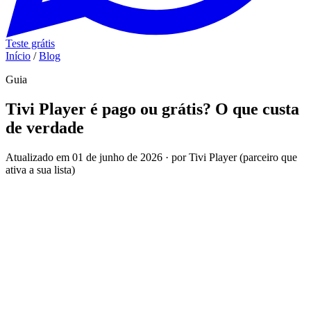
Teste grátis
Início
/
Blog
Guia
Tivi Player é pago ou grátis? O que custa
de verdade
Atualizado em 01 de junho de 2026 · por Tivi Player (parceiro que
ativa a sua lista)
Baixar o Tivi Player é grátis nas lojas. Ele costuma liberar um
período de teste e, em alguns aparelhos, pode pedir uma licença
depois — costuma ser baixa e única. Mas o que faz a tela
acender com canais não é o app: é a lista. E a lista é com a
gente, com teste grátis pelo WhatsApp, sem cadastro e sem
cartão.