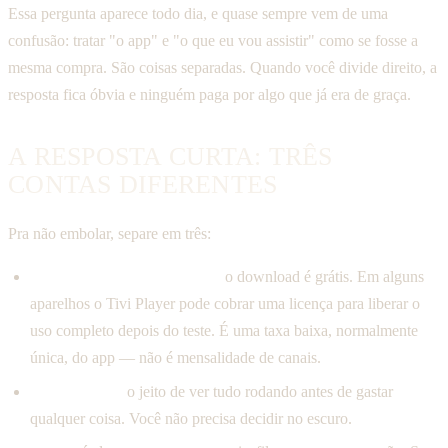
Essa pergunta aparece todo dia, e quase sempre vem de uma
confusão: tratar "o app" e "o que eu vou assistir" como se fosse a
mesma compra. São coisas separadas. Quando você divide direito, a
resposta fica óbvia e ninguém paga por algo que já era de graça.
A RESPOSTA CURTA: TRÊS
CONTAS DIFERENTES
Pra não embolar, separe em três:
O app (e a eventual licença):
o download é grátis. Em alguns
aparelhos o Tivi Player pode cobrar uma licença para liberar o
uso completo depois do teste. É uma taxa baixa, normalmente
única, do app — não é mensalidade de canais.
O teste grátis:
o jeito de ver tudo rodando antes de gastar
qualquer coisa. Você não precisa decidir no escuro.