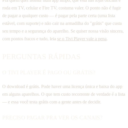
Pra quem quer assistir num app limpo, que está nas lojas oficiais e
roda em TV, celular e Fire TV, costuma valer. O ponto não é fugir
de pagar a qualquer custo — é pagar pela parte certa (uma lista
estável, com suporte) e não cair na armadilha do "grátis" que custa
seu tempo e a segurança do aparelho. Se quiser nossa visão sincera,
com pontos fracos e tudo, leia
se o Tivi Player vale a pena
.
PERGUNTAS RÁPIDAS
O TIVI PLAYER É PAGO OU GRÁTIS?
O download é grátis. Pode haver uma licença única e baixa do app
em alguns aparelhos. O que tem custo recorrente de verdade é a lista
— e essa você testa grátis com a gente antes de decidir.
PRECISO PAGAR PRA VER OS CANAIS?