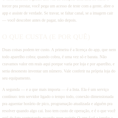
torcer pra prestar, você pega um acesso de teste com a gente, abre o
app e assiste de verdade. Se travar, se faltar canal, se a imagem cair
— você descobre antes de pagar, não depois.
O QUE CUSTA (E POR QUÊ)
Duas coisas podem ter custo. A primeira é a licença do app, que nem
todo aparelho cobra; quando cobra, é uma vez só e barata. Não
cravamos valor em reais aqui porque varia por loja e por aparelho, e
seria desonesto inventar um número. Vale conferir na própria loja do
seu equipamento.
A segunda — e a que mais importa — é a lista. Ela é um serviço
contínuo: tem servidor ligado o tempo todo, conexão dimensionada
pra aguentar horário de pico, programação atualizada e alguém pra
resolver quando algo cai. Isso tem custo de operação, e é o que você
está de fato contratando quando quer assistir. O app é só a janela; a