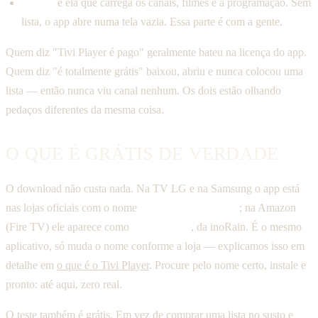
A lista:
é ela que carrega os canais, filmes e a programação. Sem
lista, o app abre numa tela vazia. Essa parte é com a gente.
Quem diz "Tivi Player é pago" geralmente bateu na licença do app.
Quem diz "é totalmente grátis" baixou, abriu e nunca colocou uma
lista — então nunca viu canal nenhum. Os dois estão olhando
pedaços diferentes da mesma coisa.
O QUE É GRÁTIS DE VERDADE
O download não custa nada. Na TV LG e na Samsung o app está
nas lojas oficiais com o nome
IPTV Stream Player
; na Amazon
(Fire TV) ele aparece como
TIVI Player
, da inoRain. É o mesmo
aplicativo, só muda o nome conforme a loja — explicamos isso em
detalhe em
o que é o Tivi Player
. Procure pelo nome certo, instale e
pronto: até aqui, zero real.
O teste também é grátis. Em vez de comprar uma lista no susto e