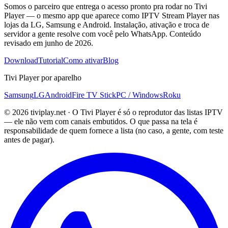
Somos o parceiro que entrega o acesso pronto pra rodar no Tivi
Player — o mesmo app que aparece como IPTV Stream Player nas
lojas da LG, Samsung e Android. Instalação, ativação e troca de
servidor a gente resolve com você pelo WhatsApp. Conteúdo
revisado em junho de 2026.
Download
Tutorial
Como ativar
Blog
Tivi Player por aparelho
Samsung
LG
Android
Fire TV Stick
PC / Windows
Roku
© 2026 tiviplay.net · O Tivi Player é só o reprodutor das listas IPTV
— ele não vem com canais embutidos. O que passa na tela é
responsabilidade de quem fornece a lista (no caso, a gente, com teste
antes de pagar).