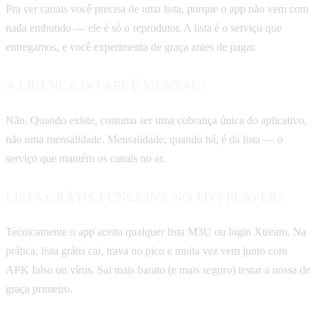
Pra ver canais você precisa de uma lista, porque o app não vem com
nada embutido — ele é só o reprodutor. A lista é o serviço que
entregamos, e você experimenta de graça antes de pagar.
A LICENÇA DO APP É MENSAL?
Não. Quando existe, costuma ser uma cobrança única do aplicativo,
não uma mensalidade. Mensalidade, quando há, é da lista — o
serviço que mantém os canais no ar.
LISTA GRÁTIS FUNCIONA NO TIVI PLAYER?
Tecnicamente o app aceita qualquer lista M3U ou login Xtream. Na
prática, lista grátis cai, trava no pico e muita vez vem junto com
APK falso ou vírus. Sai mais barato (e mais seguro) testar a nossa de
graça primeiro.