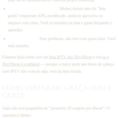
Vêm com brinde indesejado.
Muitos desses sites de "lista
grátis" empurram APK modificado, anúncio agressivo ou
arquivo com vírus. Você economiza na lista e gasta limpando o
aparelho.
Não têm suporte.
Deu problema, não tem com quem falar. Você
está sozinho.
Falamos mais sobre isso em
lista IPTV pro Tivi Player
e em
se o
Tivi Player é confiável
— porque a maior parte das dores de cabeça
com IPTV não vem do app, vem da lista errada.
COMO TESTAR DE GRAÇA COM A
GENTE
Aqui não tem pegadinha de "preencha 10 campos pra liberar". O
caminho é direto: