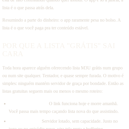
lista é o que passa atrás dela.
Resumindo a parte do dinheiro: o app raramente pesa no bolso. A
lista é o que você paga pra ter conteúdo estável.
POR QUE A LISTA "GRÁTIS" SAI
CARA
Toda hora aparece alguém oferecendo lista M3U grátis num grupo
ou num site qualquer. Tentador, e quase sempre furada. O motivo é
simples: ninguém mantém servidor de graça por bondade. Então as
listas gratuitas seguem mais ou menos o mesmo roteiro:
Caem o tempo todo.
O link funciona hoje e morre amanhã.
Você passa mais tempo caçando lista nova do que assistindo.
Travam no pico.
Servidor lotado, sem capacidade. Justo no
jogo ou no episódio novo, vira tela preta e buffering.