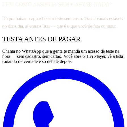
TEM COMO ASSISTIR SEM GASTAR NADA?
Dá pra baixar o app e fazer o teste sem custo. Pra ter canais estáveis
no dia a dia, aí entra a lista — que é o que você de fato contrata.
TESTA ANTES DE PAGAR
Chama no WhatsApp que a gente te manda um acesso de teste na
hora — sem cadastro, sem cartão. Você abre o Tivi Player, vê a lista
rodando de verdade e só decide depois.